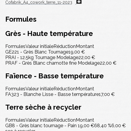
Cofabrik_A4_cowork_terre_11-2023
Formules
Grès - Haute température
Formules
Valeur initiale
Réduction
Montant
GE221 - Grès Blanc Tournage
19,00 €
PRAI - 12.5kg Tournage Modelage
22,00 €
PRAF - Grès Blanc chamotte fine Modelage
22,00 €
Faïence - Basse température
Formules
Valeur initiale
Réduction
Montant
FA323 - Blanche Lisse - Basse température
17,00 €
Terre sèche à recycler
Formules
Valeur initiale
Réduction
Montant
GB8 - Grès blanc tournage - Pain
19,00 €
68,40 %
6,00 €